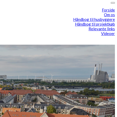
Forside
Om os
Håndbog til husbyggere
Håndbog til projektkøb
Relevante links
Videoer