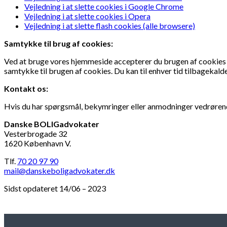
Vejledning i at slette cookies i Google Chrome
Vejledning i at slette cookies i Opera
Vejledning i at slette flash cookies (alle browsere)
Samtykke til brug af cookies:
Ved at bruge vores hjemmeside accepterer du brugen af cookies i
samtykke til brugen af cookies. Du kan til enhver tid tilbagekald
Kontakt os:
Hvis du har spørgsmål, bekymringer eller anmodninger vedrørende
Danske BOLIGadvokater
Vesterbrogade 32
1620 København V.
Tlf.
70 20 97 90
mail@danskeboligadvokater.dk
Sidst opdateret 14/06 – 2023