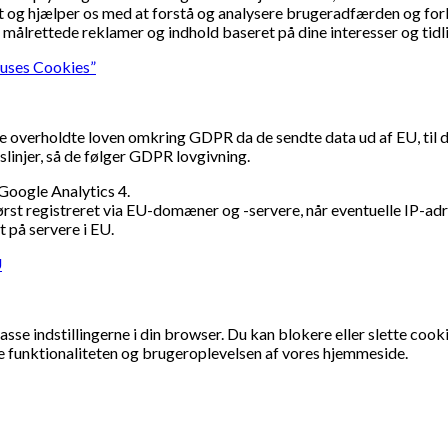
ret og hjælper os med at forstå og analysere brugeradfærden og fo
 målrettede reklamer og indhold baseret på dine interesser og tid
 uses Cookies”
e overholdte loven omkring GDPR da de sendte data ud af EU, til 
slinjer, så de følger GDPR lovgivning.
 Google Analytics 4.
først registreret via EU-domæner og -servere, når eventuelle IP-adre
t på servere i EU.
U
sse indstillingerne i din browser. Du kan blokere eller slette cook
e funktionaliteten og brugeroplevelsen af vores hjemmeside.