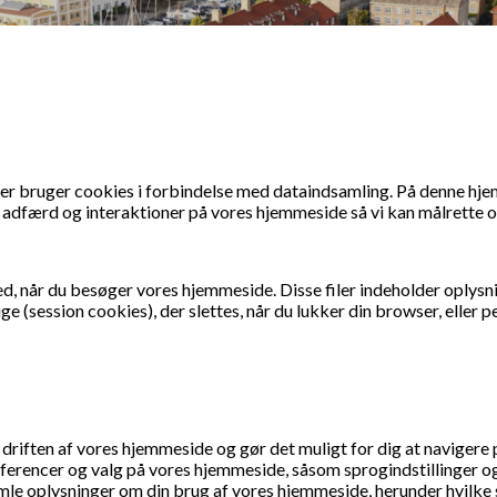
bruger cookies i forbindelse med dataindsamling. På denne hjemme
es adfærd og interaktioner på vores hjemmeside så vi kan målrette 
ed, når du besøger vores hjemmeside. Disse filer indeholder oply
 (session cookies), der slettes, når du lukker din browser, eller p
riften af vores hjemmeside og gør det muligt for dig at navigere 
encer og valg på vores hjemmeside, såsom sprogindstillinger og 
mle oplysninger om din brug af vores hjemmeside, herunder hvilke si