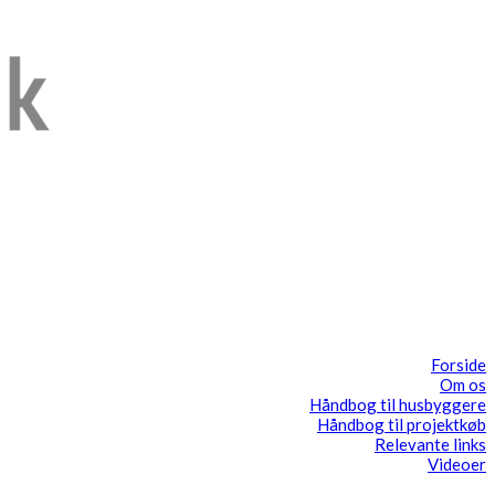
Forside
Om os
Håndbog til husbyggere
Håndbog til projektkøb
Relevante links
Videoer