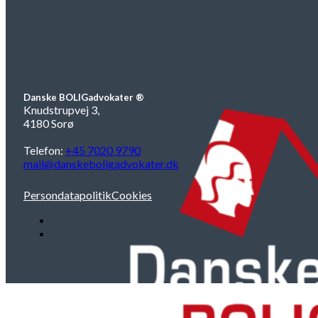
Danske BOLIGadvokater ®
Knudstrupvej 3,
4180 Sorø
Telefon:
+45 7020 9790
mail@danskeboligadvokater.dk
Persondatapolitik
Cookies